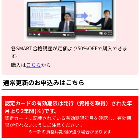
各SMART合格講座が定価より50％OFFで購入できま
す。
購入は
こちら
から
通常更新のお申込みはこちら
認定カードの有効期限は発行（資格を取得）された年
月より2年間(※)です。
認定カードに記載されている有効期限年月を確認し、有効期
限が切れないようにご注意ください。
※一部の資格は期間が違う場合があります