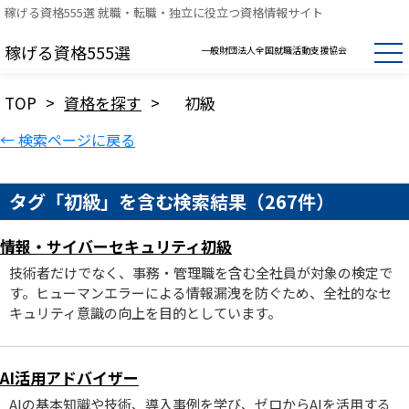
稼げる資格555選 就職・転職・独立に役立つ資格情報サイト
稼げる資格555選
一般財団法人全国就職活動支援協会
TOP
>
資格を探す
>
初級
← 検索ページに戻る
タグ「初級」を含む検索結果（267件）
情報・サイバーセキュリティ初級
技術者だけでなく、事務・管理職を含む全社員が対象の検定で
す。ヒューマンエラーによる情報漏洩を防ぐため、全社的なセ
キュリティ意識の向上を目的としています。
AI活用アドバイザー
AIの基本知識や技術、導入事例を学び、ゼロからAIを活用する