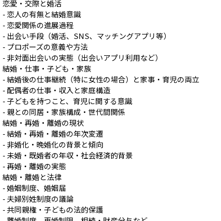
恋愛・交際と婚活
- 恋人の有無と結婚意識
- 恋愛関係の進展過程
- 出会い手段（婚活、SNS、マッチングアプリ等）
- プロポーズの意義や方法
- 非対面出会いの実態（出会いアプリ利用など）
結婚・仕事・子ども・家族
- 結婚後の仕事継続（特に女性の場合）と家事・育児の両立
- 配偶者の仕事・収入と家庭構造
- 子どもを持つこと、育児に関する意識
- 親との同居・家族構成・世代間関係
結婚・再婚・離婚の現状
- 結婚・再婚・離婚の年次変遷
- 非婚化・晩婚化の背景と傾向
- 未婚・既婚者の年収・社会経済的背景
- 再婚・離婚の実態
結婚・離婚と法律
- 婚姻制度、婚姻届
- 夫婦別姓制度の議論
- 共同親権・子どもの法的保護
- 離婚制度、再婚制限、相続・財産分与など