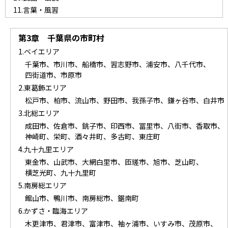
11.言葉・風習
第3章 千葉県の市町村
1.ベイエリア
千葉市、
市川市、
船橋市、
習志野市、
浦安市、
八千代市、
四街道市、
市原市
2.東葛飾エリア
松戸市、
柏市、
流山市、
野田市、
我孫子市、
鎌ヶ谷市、
白井市
3.北総エリア
成田市、
佐倉市、
銚子市、
印西市、
冨里市、
八街市、
香取市、
神崎町、
栄町、
酒々井町、
多古町、
東庄町
4.九十九里エリア
東金市、
山武市、
大網白里市、
匝瑳市、
旭市、
芝山町、
横芝光町、
九十九里町
5.南房総エリア
館山市、
鴨川市、
南房総市、
鋸南町
6.かずさ・臨海エリア
木更津市、
君津市、
富津市、
袖ヶ浦市、
いすみ市、
茂原市、