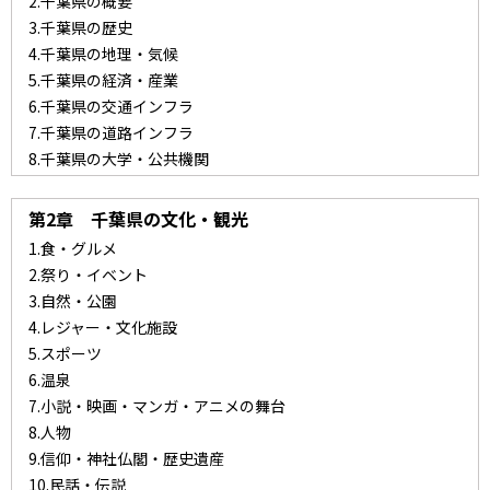
2.千葉県の概要
3.千葉県の歴史
4.千葉県の地理・気候
5.千葉県の経済・産業
6.千葉県の交通インフラ
7.千葉県の道路インフラ
8.千葉県の大学・公共機関
第2章 千葉県の文化・観光
1.食・グルメ
2.祭り・イベント
3.自然・公園
4.レジャー・文化施設
5.スポーツ
6.温泉
7.小説・映画・マンガ・アニメの舞台
8.人物
9.信仰・神社仏閣・歴史遺産
10.民話・伝説