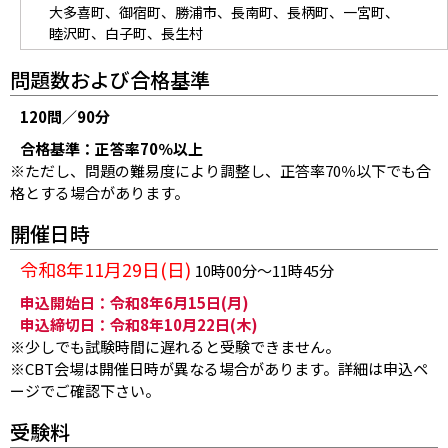
大多喜町、
御宿町、
勝浦市、
長南町、
長柄町、
一宮町、
睦沢町、
白子町、
長生村
問題数および合格基準
120問／90分
合格基準：正答率70％以上
※ただし、問題の難易度により調整し、正答率70％以下でも合
格とする場合があります。
開催日時
令和8年11月29日(日)
10時00分～11時45分
申込開始日：令和8年6月15日(月)
申込締切日：令和8年10月22日(木)
※少しでも試験時間に遅れると受験できません。
※CBT会場は開催日時が異なる場合があります。詳細は申込ペ
ージでご確認下さい。
受験料