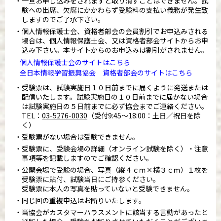
一旦お申し込みをされますと取り消すことはできません。試
験への出席、欠席にかかわらず受験料の支払い義務が発生致
しますのでご了承下さい。
個人情報保護士会、資格者部会の会員割引でお申込みされる
場合は、個人情報保護士会、又は資格者部会サイトからお申
込み下さい。本サイトからのお申込みは割引がされません。
個人情報保護士会のサイトはこちら
全日本情報学習振興協会 資格者部会のサイトはこちら
受験票は、試験実施日１０日前までに届くように発送または
配信いたします。試験実施日の１０日前までに届かない場合
は試験実施日の５日前までに必ず協会までご連絡ください。
TEL：
03-5276-0030
（受付9:45～18:00：土日／祝日を除
く）
受験票がない場合は受験できません。
受験票に、受験会場の詳細（オンライン試験を除く）・注意
事項等を記載しますのでご確認ください。
公開会場で受験の場合、写真（縦４ｃｍ×横３ｃｍ）１枚を
受験票に貼付、試験当日にご持参ください。
受験票に本人の写真を貼っていないと受験できません。
同じ回の重複申込はお断りいたします。
当協会がカスタマーハラスメントに該当する言動があったと