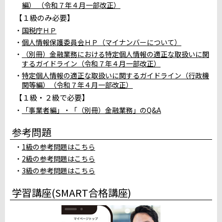
編） （令和７年４月一部改正）
千葉駅前大通りテストセンター地下1階
満席
【１級のみ必要】
iSERVE八重洲日本橋テストセンター
満席
国税庁ＨＰ
iSERVE池袋東口テストセンター５階
満席
新宿ＮＳビルテストセンター
個人情報保護委員会ＨＰ（マイナンバーについて）
満席
立川柴崎町テストセンター
満席
（別冊）金融業務における特定個人情報の適正な取扱いに関
するガイドライン（令和７年４月一部改正）
町田テストセンター
満席
平塚テストセンター
満席
特定個人情報の適正な取扱いに関するガイドライン（行政機
関等編）（令和７年４月一部改正）
ホームコンじゅく鎌倉教室テストセンター
満席
桜木町テストセンター
満席
【１級・２級で必要】
「事業者編」・「（別冊）金融業務」のQ&A
中部
参考問題
パソコン教室ダイマック新潟大学前駅テストセンター
1級の参考問題はこちら
L&Lコンピュータスクール金沢校
満席
2級の参考問題はこちら
インターナショナルイングリッシュスクール福井
満
3級の参考問題はこちら
席
JESパソコンスクール甲府テストセンター
満席
学習講座(SMART合格講座)
越田コンピュータ学院テストセンター
満席
岐阜駅前テストセンター
満席
＠りこ浜松テストセンター
満席