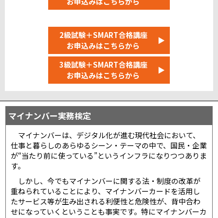
お申込みはこちらから
岡山駅前テストセンター
満席
広島八丁堀テストセンター
満席
山口パソコン教室糸米テストセンター
満席
2級試験＋SMART合格講座
▶
徳島テストセンター
満席
お申込みはこちらから
高松テストセンター
満席
3級試験＋SMART合格講座
▶
お申込みはこちらから
九州・沖縄
システムランド熊本テストセンター
八幡西テストセンター
満席
マイナンバー実務検定
博多駅前テストセンター
満席
長崎万才町テストセンター
満席
マイナンバーは、デジタル化が進む現代社会において、
大分オアシステストセンター
満席
仕事と暮らしのあらゆるシーン・テーマの中で、国民・企業
システムランド宮崎テストセンター
満席
が“当たり前に使っている”というインフラになりつつありま
鹿児島高見橋テストセンター
満席
す。
那覇テストセンター
満席
しかし、今でもマイナンバーに関する法・制度の改革が
重ねられていることにより、マイナンバーカードを活用し
たサービス等が生み出される利便性と危険性が、背中合わ
折りたたむ
せになっていくということも事実です。特にマイナンバーカ