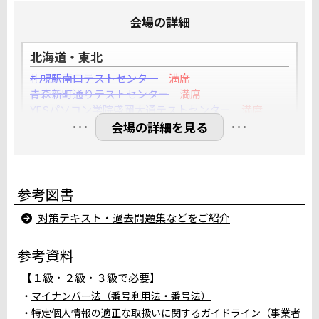
会場の詳細
北海道・東北
札幌駅南口テストセンター
満席
青森新町通りテストセンター
満席
YESパソコン学院盛岡大通テストセンター
満席
…
…
仙台一番町テストセンター
満席
会場の詳細を見る
ウェッブストーリー郡山テストセンター
満席
関東
参考図書
水戸駅前テストセンター
満席
対策テキスト・過去問題集などをご紹介
小山駅西口テストセンター
満席
大宮駅前テストセンター（川村建設第一ビル）
満席
参考資料
川越駅前テストセンター
満席
千葉ニュータウン CUBEパソコン教室
満席
【１級・２級・３級で必要】
みのり台パソコン教室テストセンター
満席
マイナンバー法（番号利用法・番号法）
サンアイルス船橋テストセンター
満席
特定個人情報の適正な取扱いに関するガイドライン（事業者
スタディＰＣネット柏校
満席