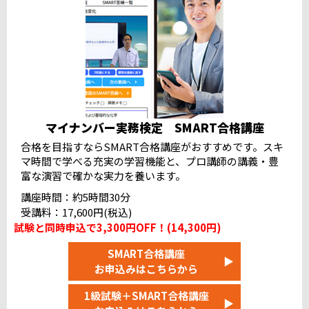
名古屋国際センタービルテストセンター
満席
東岡崎駅前テストセンター
満席
近畿
烏丸御池テストセンター 10F
満席
京都四条高倉テストセンター
満席
エンカレッジテストセンター梅田会場
満席
マイナンバー実務検定 SMART合格講座
大阪駅前テストセンター（4F）
満席
合格を目指すならSMART合格講座がおすすめです。スキ
阪急西宮北口駅前テストセンター
満席
マ時間で学べる充実の学習機能と、プロ講師の講義・豊
神戸三宮テストセンター
満席
富な演習で確かな実力を養います。
近鉄奈良駅前テストセンター
満席
講座時間：約5時間30分
和歌山十番丁テストセンター
満席
受講料：17,600円(税込)
試験と同時申込で3,300円OFF！(14,300円)
中国・四国
SMART合格講座
▶
米子情報処理テストセンター
お申込みはこちらから
資格の大原 愛媛校テストセンター
鳥取テストセンター
満席
1級試験＋SMART合格講座
▶
松江駅前テストセンター
満席