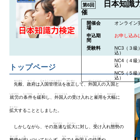
日本知識
第6回
催
開催会
オンライン
場
申込期
お申し込み
間
受験料
NC3（３級）
込）
NC4（４級）
込）
トップページ
NC5（５級）
込）
せんぱん
せいふ
にゅうこくかんりほう
かいせい
がいこくじん
にゅうこく
先般
、
政府
は
入国管理法
を
改正
して、
外国人
の
入国
と
しゅうろう
じょうけん
かんわ
がいこくじん
う
い
こよう
おおはば
就労
の
条件
を
緩和
し、
外国人
の
受
け
入
れと
雇用
を
大幅
に
かくだい
拡大
することとしました。
きゅうそく
かくだい
う
い
たいせい
しかしながら、その
急速
な
拡大
に対し、
受
け
入
れ
態勢
の
せいび
お
なか
がいこくじん
たいぐう
整備
が
追
いついておらず、
中
でも
外国人
の
待遇
や