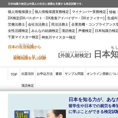
日本知識力検定は外国人の生活と就職を支援する検定試験です。
│
│
│
個人情報保護士
個人情報保護実務検定
マイナンバー実務検定
情報
│
DX検定(DXパスポート・DX推進アドバイザー・DXオフィサー)
生成A
│
│
│
労働法務士
会社法法務士
民法法務士
企業危機・コンプライアンス
│
│
│
│
女性活躍検定
みんなの結婚検定
漢読検定
声優検定
日本知識力検
│
千葉マイスター検定
神奈川マイスター検定
せいかつちしき
日本の
生活知識
から
ち
日本
がいこくじんざいけんてい
【
外国人材検定
】
しゅうしょくちしき
まな
しけん
就職知識
を
学
ぶ
試験
出題項目
お申込方法
書籍
サンプル問題
オンライン受験につ
TOP
漢読検定
日本を知る力が、あな
留学生や日本での就労を希
に学ぶことができる検定試