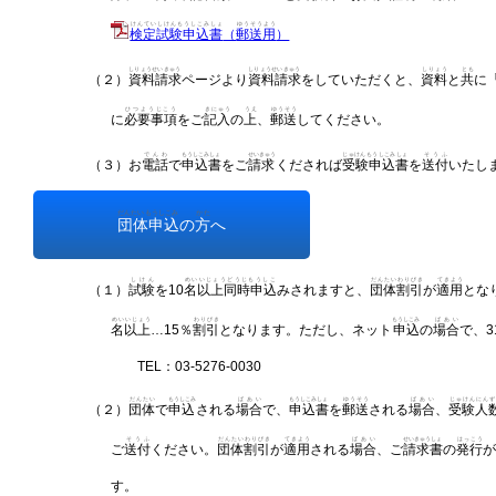
けんていしけんもうしこみしょ
ゆうそうよう
検定試験申込書
（
郵送用
）
しりょうせいきゅう
しりょうせいきゅう
しりょう
とも
（２）
資料請求
ページより
資料請求
をしていただくと、
資料
と
共
に
ひつようじこう
きにゅう
うえ
ゆうそう
に
必要事項
をご
記入
の
上
、
郵送
してください。
でんわ
もうしこみしょ
せいきゅう
じゅけんもうしこみしょ
そうふ
（３）お
電話
で
申込書
をご
請求
くだされば
受験申込書
を
送付
いたし
だんたいもうしこみ
かた
団体申込
の
方
へ
しけん
めいいじょうどうじもうしこ
だんたいわりびき
てきよう
（１）
試験
を10
名以上同時申込
みされますと、
団体割引
が
適用
となり
めいいじょう
わりびき
もうしこみ
ばあい
名以上
…15％
割引
となります。ただし、ネット
申込
の
場合
で、3
TEL：03-5276-0030
だんたい
もうしこみ
ばあい
もうしこみしょ
ゆうそう
ばあい
じゅけんにんず
（２）
団体
で
申込
される
場合
で、
申込書
を
郵送
される
場合
、
受験人
そうふ
だんたいわりびき
てきよう
ばあい
せいきゅうしょ
はっこう
ご
送付
ください。
団体割引
が
適用
される
場合
、ご
請求書
の
発行
す。