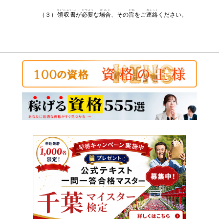
りょうしゅうしょ
ひつよう
ばあい
むね
れんらく
（３）
領収書
が
必要
な
場合
、その
旨
をご
連絡
ください。