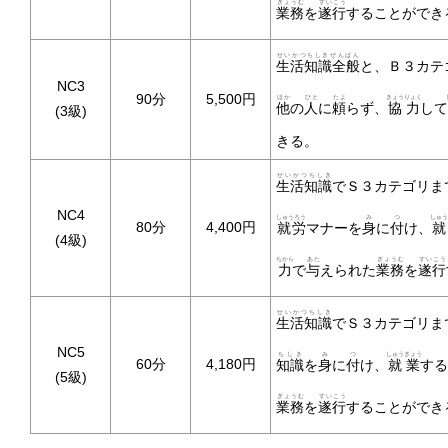
ぎょうむ
すいこう
業務
を
遂行
することができ
せいかつちしきぜんぱん
生活知識全般
と、Ｂ３カテ
NC3
90分
5,500円
ほか
ひと
たよ
きょうりょく
他
の
人
に
頼
らず、
協力
して
(3級)
きる。
せいかつちしき
生活知識
でＳ３カテゴリま
NC4
しゅうろう
み
つ
しゅう
80分
4,400円
就労
マナーを
身
に
付
け、
就
(4級)
ちから
あた
ぎょうむ
すいこう
力
で
与
えられた
業務
を
遂行
せいかつちしき
生活知識
でＳ３カテゴリま
NC5
ちしき
み
つ
しゅうぎょう
60分
4,180円
知識
を
身
に
付
け、
就業
する
(5級)
ぎょうむ
すいこう
業務
を
遂行
することができ