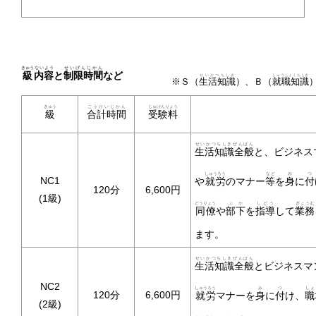
きゅう
ないよう
せいげんじかん
級
内容
と
制限時間
など
せいかつちしき
しゅうしょくちしき
※Ｓ（
生活知識
）、Ｂ（
就職知識
きゅう
ごうけいじかん
じゅけんりょう
級
合計時間
受験料
せいかつちしきぜんぱん
生活知識全般
と、ビジネス
しゅうろう
など
み
つ
NC1
や
就労
のマナー
等
を
身
に
付
120分
6,600円
(1級)
どうりょう
ぶか
しどう
ぎょうむ
同僚
や
部下
を
指導
して
業務
ます。
せいかつちしきぜんぱん
生活知識全般
とビジネスマ
NC2
しゅうろう
み
つ
しょ
120分
6,600円
就労
マナーを
身
に
付
け、
職
(2級)