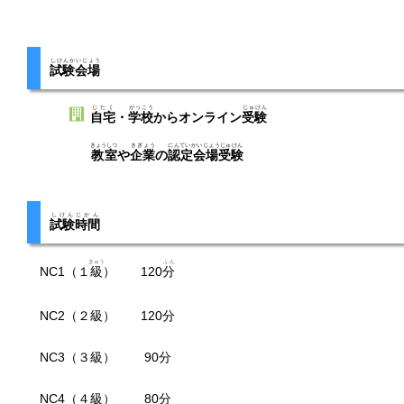
しけんかいじょう
試験会場
じたく
がっこう
じゅけん
自宅
・
学校
からオンライン
受験
きょうしつ
きぎょう
にんていかいじょうじゅけん
教室
や
企業
の
認定会場受験
しけんじかん
試験時間
きゅう
ふん
NC1（１
級
） 120
分
NC2（２級） 120分
NC3（３級） 90分
NC4（４級） 80分