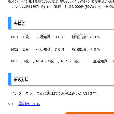
※
オンラインIBT受験は360度全周Webカメラのレンタル申込が必
レンタル料は無料ですが、送料「往復3,000円(税込)」をご負
ごうかくてん
合格点
きゅう
せいかつちしき
しゅうしょくちしき
NC1（１
級
）
生活知識
：８０％
就職知識
：８０％
NC2（２級） 生活知識：７０％ 就職知識：７０％
NC3（３級）、NC4（４級）、NC5（５級） 生活知識
もうしこみほうほう
申込方法
ゆうそう
もうしこ
インターネットまたは
郵送
にてお
申込
みいただけます。
しょうさい
＞＞
詳細
はこちら