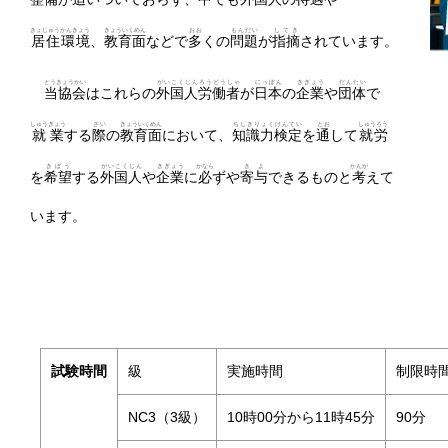
きょじゅうかんきょう
きょういくめん
おお
もんだい
してき
居住環境
、
教育面
などで
多
くの
問題
が
指摘
されています。
とうきょうかい
がいこくじん
ろうどうしゃ
にっぽん
きぎょう
だんたい
当協会
はこれらの
外国人
労働者
が
日本
の
企業
や
団体
で
しゅうぎょう
さい
きょういくめん
ちしきりょく
けんてい
とお
しゅうろう
就業
する
際
の
教育面
において、
知識力
検定
を
通
して
就労
きぼう
がいこくじん
きぎょう
かなら
きよ
かんが
を
希望
する
外国人
や
企業
に
必
ずや
寄与
できるものと
考
えて
います。
試験時間
級
実施時間
制限時
NC3（3級）
10時00分から11時45分
90分