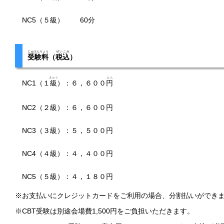
NC5（５級） 60分
じゅけんりょう
ぜいこみ
受験料
（
税込
）
きゅう
えん
NC1（１
級
）：６，６００
円
NC2（２級）：６，６００円
NC3（３級）：５，５００円
NC4（４級）：４，４００円
NC5（５級）：４，１８０円
※
お支払いにクレジットカードをご利用の場合、分割払いができ
※
CBT受験は別途会場費1,500円をご負担いただきます。