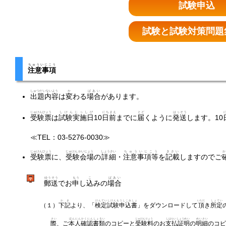
試験申込
試験と試験対策問題
ちゅういじこう
注意事項
しゅつだいないよう
か
ばあい
出題内容
は
変
わる
場合
があります。
じゅけんひょう
しけんじっしび
にちまえ
とど
はっそう
受験票
は
試験実施日
10
日前
までに
届
くように
発送
します。10
≪TEL：03-5276-0030≫
じゅけんひょう
じゅけんかいじょう
しょうさい
ちゅういじこう
きさい
か
受験票
に、
受験会場
の
詳細
・
注意事項等
を
記載
しますのでご
ゆうそう
もう
こ
ばあい
郵送
でお
申
し
込
みの
場合
かき
けんていしけんもうしこみしょ
いただ
しょてい
（１）
下記
より、「
検定試験申込書
」をダウンロードして
頂
き
所定
さい
ほんにんかくにんしょるい
じゅけんりょう
しはらいしょうめい
めいさい
際
、ご
本人確認書類
のコピーと
受験料
のお
支払証明
の
明細
のコ