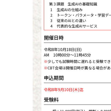
第３課題 生成AIの基礎知識
生成AIの仕組み
トークン・パラメータ・学習デ
従来のAIとの違い
代表的な生成AIサービス
開催日時
令和8年10月18日(日)
AM 10時00分～11時45分
※
少しでも試験時間に遅れると受験でき
※
CBT会場は開催日時が異なる場合が
申込期間
令和8年9月10日(木)迄
受験料