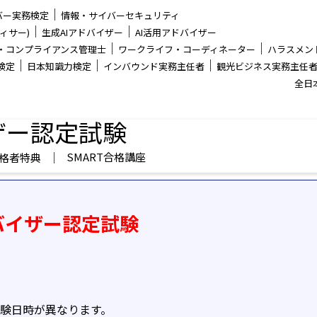
│
バー実務検定
情報・サイバーセキュリティ
│
│
ィサー)
生成AIアドバイザー
AI活用アドバイザー
│
│
・コンプライアンス管理士
ワークライフ・コーディネーター
ハラスメン
│
│
│
検定
日本知識力検定
インバウンド実務主任者
観光ビジネス実務主任
全日
ザー認定試験
│
SMART合格講座
格者特典
ドバイザー認定試験
試験日時が異なります。