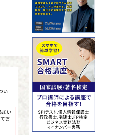
つい
追加い
してお