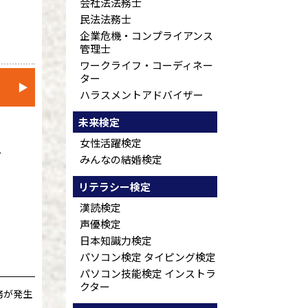
会社法法務士
民法法務士
企業危機・コンプライアンス
管理士
ワークライフ・コーディネー
ター
▶
ハラスメントアドバイザー
未来検定
女性活躍検定
。
みんなの結婚検定
リテラシー検定
漢読検定
声優検定
日本知識力検定
パソコン検定 タイピング検定
パソコン技能検定 インストラ
クター
務が発生