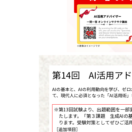
第14回 AI活用ア
AIの基本と、AIの利用動向を学び、ゼ
て、現代人に必須となった「AI活用術
※第13回試験より、出題範囲を一部
たします。「第３課題 生成AIの
ります。受験対策としてぜひご活
［追加項目］