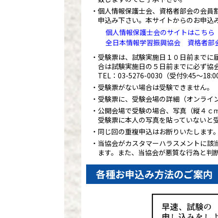
個人情報保護士会、資格者部会の会員
申込み下さい。本サイトからのお申込
個人情報保護士会のサイトはこちら
全日本情報学習振興協会 資格者部
受験票は、試験実施日１０日前までに
合は試験実施日の５日前までに必ず協
TEL：
03-5276-0030
（受付9:45～18
受験票がない場合は受験できません。
受験票に、受験会場の詳細（オンライ
公開会場で受験の場合、写真（縦４ｃ
受験票に本人の写真を貼っていないと
同じ回の重複申込はお断りいたします
当協会がカスタマーハラスメントに該
ます。また、当協会が悪質な行為と判
各種お申込み方法のご案内