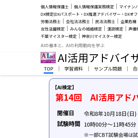
│
│
個人情報保護士
個人情報保護実務検定
マイナン
DX検定(DXパスポート・DX推進アドバイザー・DXオフ
│
│
│
労働法務士
会社法法務士
民法法務士
企業危機
│
│
│
女性活躍検定
みんなの結婚検定
漢読検定
声優
│
千葉マイスター検定
神奈川マイスター検定
AIの基本と、AIの利用動向を学ぶ
AI活用アドバイ
│
│
│
TOP
学習資料
サンプル問題
合
【AI検定】
第14回 AI活用ア
開催日
令和8年10月18日(日)
試験時間
10時00分～11時45分
※一部CBT試験会場は