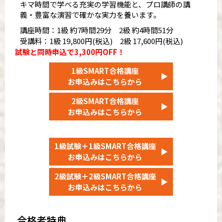
キマ時間で学べる充実の学習機能と、プロ講師の講
富山テストセンター
義・豊富な演習で確かな実力を養います。
L&Lコンピュータスクール金沢校
インターナショナルイングリッシュスクール福井
講座時間：1級 約7時間29分 2級 約4時間51分
JESパソコンスクール甲府テストセンター
受講料：1級 19,800円(税込) 2級 17,600円(税込)
ピュアパソコンスクール長野テストセンター
試験と同時申込で3,300円OFF！
越田コンピュータ学院テストセンター
1級SMART合格講座
＠りこ浜松テストセンター
▶
お申込みはこちらから
2級SMART合格講座
近畿
▶
お申込みはこちらから
和歌山十番丁テストセンター
烏丸御池テストセンター 10F
満席
1級試験＋1級SMART合格講座
▶
お申込みはこちらから
中国・四国
米子情報処理テストセンター
2級試験＋2級SMART合格講座
▶
山口パソコン教室糸米テストセンター
お申込みはこちらから
資格の大原 愛媛校テストセンター
合格者特典