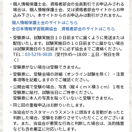
個人情報保護士会、資格者部会の会員割引でお申込みされる
場合は、個人情報保護士会、又は資格者部会サイトからお申
込み下さい。本サイトからのお申込みは割引がされません。
個人情報保護士会のサイトはこちら
全日本情報学習振興協会 資格者部会のサイトはこちら
受験票は、試験実施日１０日前までに届くように発送または
配信いたします。試験実施日の１０日前までに届かない場合
は試験実施日の５日前までに必ず協会までご連絡ください。
TEL：
03-5276-0030
（受付9:45～18:00：土日／祝日を除
く）
受験票がない場合は受験できません。
受験票に、受験会場の詳細（オンライン試験を除く）・注意
事項等を記載しますのでご確認ください。
公開会場で受験の場合、写真（縦４ｃｍ×横３ｃｍ）１枚を
受験票に貼付、試験当日にご持参ください。
受験票に本人の写真を貼っていないと受験できません。
同じ回の重複申込はお断りいたします。
当協会がカスタマーハラスメントに該当する言動があったと
判断した場合、受験をお断りさせていただくことがございま
す。また、当協会が悪質な行為と判断した場合は、法的措置
なども含め厳正に対応いたします。