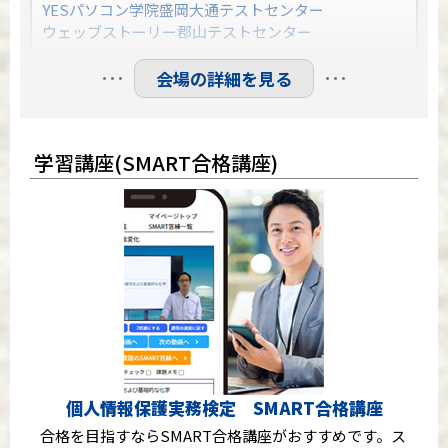
YESパソコン学院盛岡大通テストセンター
ウェッブストーリー郡山テストセンター
…
…
会場の詳細を見る
関東
所沢駅南口テストセンター
みのり台パソコン教室テストセンター
学習講座(SMART合格講座)
スタディＰＣネット柏校
千葉駅前大通りテストセンター地下1階
iSERVE八重洲日本橋テストセンター
iSERVE池袋東口テストセンター５階
赤羽駅東口テストセンター（２階会場）
品川駅高輪口テストセンター
ホームコンじゅく鎌倉教室テストセンター
千葉ニュータウン CUBEパソコン教室
満席
サンアイルス船橋テストセンター
満席
個人情報保護実務検定 SMART合格講座
中部
合格を目指すならSMART合格講座がおすすめです。ス
パソコン教室ダイマック新潟大学前駅テストセンター