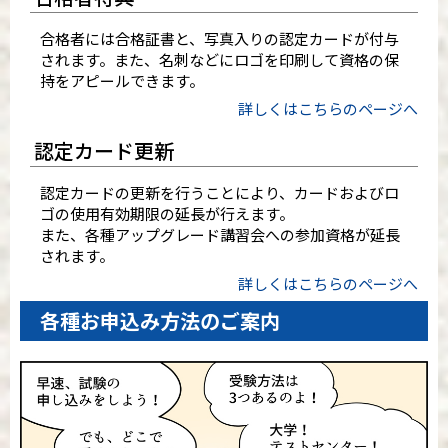
九州・沖縄
合格者には合格証書と、写真入りの認定カードが付与
博多駅筑紫口テストセンター
されます。また、名刺などにロゴを印刷して資格の保
システムランド熊本テストセンター
持をアピールできます。
システムランド宮崎テストセンター
詳しくはこちらのページへ
鹿児島中央駅東テストセンター
認定カード更新
折りたたむ
認定カードの更新を行うことにより、カードおよびロ
ゴの使用有効期限の延長が行えます。
また、各種アップグレード講習会への参加資格が延長
されます。
詳しくはこちらのページへ
各種お申込み方法のご案内