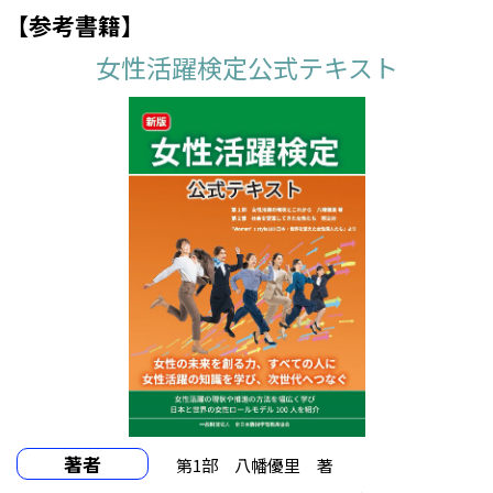
【参考書籍】
九州・沖縄
女性活躍検定公式テキスト
八幡西テストセンター
大分オアシステストセンター
システムランド宮崎テストセンター
那覇テストセンター
博多駅筑紫口テストセンター
満席
長崎万才町テストセンター
満席
システムランド熊本テストセンター
満席
鹿児島中央駅東テストセンター
満席
折りたたむ
著者
第1部 八幡優里 著