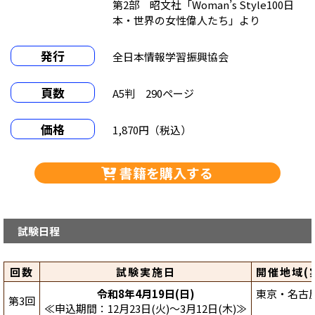
第2部 昭文社「Woman’s Style100日
本・世界の女性偉人たち」より
発行
全日本情報学習振興協会
頁数
A5判 290ページ
価格
1,870円（税込）
書籍を購入する
試験日程
回数
試験実施日
開催地域
令和8年4月19日(日)
東京・名古
第3回
≪申込期間：12月23日(火)～3月12日(木)≫