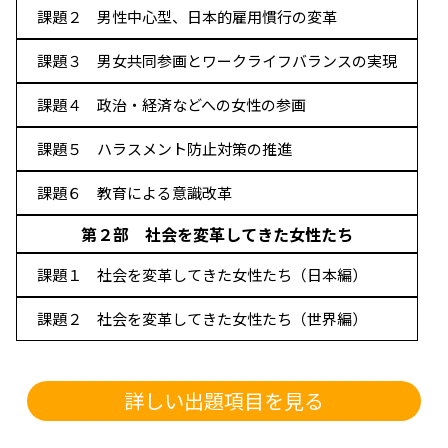
東岡崎駅前テストセンター
満席
課題２ 男性中心型、日本的雇用慣行の変革
課題３ 男女共同参画とワークライフバランスの実現
近畿
烏丸御池テストセンター 10F
満席
課題４ 政治・経済などへの女性の参画
エンカレッジテストセンター梅田会場
満席
大阪駅前テストセンター（4F）
満席
課題５ ハラスメント防止対策の推進
阪急西宮北口駅前テストセンター
満席
神戸三宮テストセンター
満席
課題６ 教育による意識改革
近鉄奈良駅前テストセンター
満席
和歌山十番丁テストセンター
満席
第２部 社会を変革してきた女性たち
課題１ 社会を変革してきた女性たち（日本編）
中国・四国
課題２ 社会を変革してきた女性たち（世界編）
米子情報処理テストセンター
鳥取テストセンター
広島八丁堀テストセンター
満席
山口パソコン教室糸米テストセンター
満席
詳しい出題項目を見る
徳島テストセンター
満席
高松テストセンター
満席