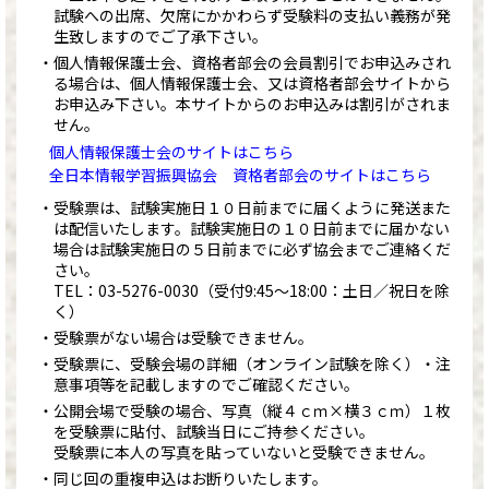
試験への出席、欠席にかかわらず受験料の支払い義務が発
生致しますのでご了承下さい。
個人情報保護士会、資格者部会の会員割引でお申込みされ
る場合は、個人情報保護士会、又は資格者部会サイトから
お申込み下さい。本サイトからのお申込みは割引がされま
せん。
個人情報保護士会のサイトはこちら
全日本情報学習振興協会 資格者部会のサイトはこちら
受験票は、試験実施日１０日前までに届くように発送また
は配信いたします。試験実施日の１０日前までに届かない
場合は試験実施日の５日前までに必ず協会までご連絡くだ
さい。
TEL：
03-5276-0030
（受付9:45～18:00：土日／祝日を除
く）
受験票がない場合は受験できません。
受験票に、受験会場の詳細（オンライン試験を除く）・注
意事項等を記載しますのでご確認ください。
公開会場で受験の場合、写真（縦４ｃｍ×横３ｃｍ）１枚
を受験票に貼付、試験当日にご持参ください。
受験票に本人の写真を貼っていないと受験できません。
同じ回の重複申込はお断りいたします。