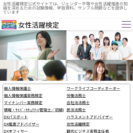
女性活躍検定公式サイトでは、ジェンダー平等や女性活躍推進の知
識を深めるための試験情報、学習資料、サンプル問題などを提供し
ています
女性活躍検定
個人情報保護士
ワークライフコーディネーター
個人情報保護実務検定
労働法務士
マイナンバー実務検定
会社法法務士
情報・ｻｲﾊﾞｰｾｷｭﾘﾃｨ(管理士／初級)
民法法務士
DXパスポート
ハラスメントアドバイザー
DX推進アドバイザー
女性活躍検定
DXオフィサー
観光ビジネス実務主任者