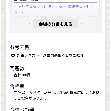
キャリアスタッフ研修センター(函館テストセン
ター)
YESパソコン学院盛岡大通テストセンター
満席
…
…
仙台一番町テストセンター
満席
会場の詳細を見る
ウェッブストーリー郡山テストセンター
満席
関東
参考図書
水戸駅前テストセンター
満席
対策テキスト・過去問題集などをご紹介
大宮駅前テストセンター（川村建設第一ビル）
満席
問題数
千葉ニュータウン CUBEパソコン教室
満席
みのり台パソコン教室テストセンター
満席
合計100問
サンアイルス船橋テストセンター
満席
スタディＰＣネット柏校
満席
合格率
千葉駅前大通りテストセンター地下1階
満席
70％以上の得点 ただし、問題の難易度により調整
iSERVE八重洲日本橋テストセンター
満席
する場合があります。
iSERVE池袋東口テストセンター５階
満席
赤羽駅東口テストセンター（２階会場）
満席
合格者特典