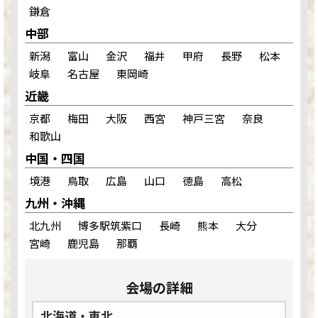
鎌倉
中部
新潟
富山
金沢
福井
甲府
長野
松本
岐阜
名古屋
東岡崎
近畿
京都
梅田
大阪
西宮
神戸三宮
奈良
和歌山
中国・四国
境港
鳥取
広島
山口
徳島
高松
九州・沖縄
北九州
博多駅筑紫口
長崎
熊本
大分
宮崎
鹿児島
那覇
会場の詳細
北海道・東北