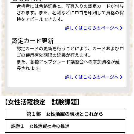
品川駅高輪口テストセンター
満席
合格者には合格証書と、写真入りの認定カードが付与
新宿駅前テストセンター（Daiwa西新宿ビル）
されます。また、名刺などにロゴを印刷して資格の保
満席
持をアピールできます。
町田テストセンター
満席
ホームコンじゅく鎌倉教室テストセンター
満席
詳しくはこちらのページへ
認定カード更新
中部
認定カードの更新を行うことにより、カードおよびロ
ゴの使用有効期限の延長が行えます。
越田コンピュータ学院テストセンター
また、各種アップグレード講習会への参加資格が延
パソコン教室ダイマック新潟大学前駅テストセン
長されます。
ター
満席
富山テストセンター
満席
詳しくはこちらのページへ
L&Lコンピュータスクール金沢校
満席
インターナショナルイングリッシュスクール福
井
満席
【女性活躍検定 試験課題】
JESパソコンスクール甲府テストセンター
満席
ピュアパソコンスクール長野テストセンター
満
第１部 女性活躍の現状とこれから
席
岐阜駅前テストセンター
満席
課題１ 女性活躍社会の推進
名古屋国際センタービルテストセンター
満席