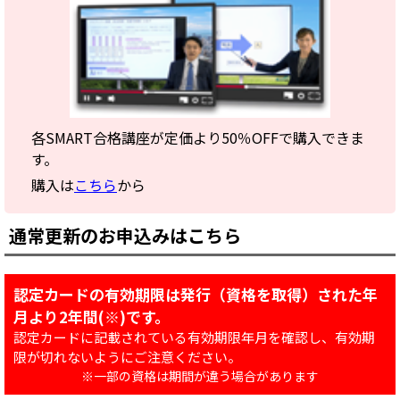
各SMART合格講座が定価より50％OFFで購入できま
す。
購入は
こちら
から
通常更新のお申込みはこちら
認定カードの有効期限は発行（資格を取得）された年
月より2年間(※)です。
認定カードに記載されている有効期限年月を確認し、有効期
限が切れないようにご注意ください。
※一部の資格は期間が違う場合があります