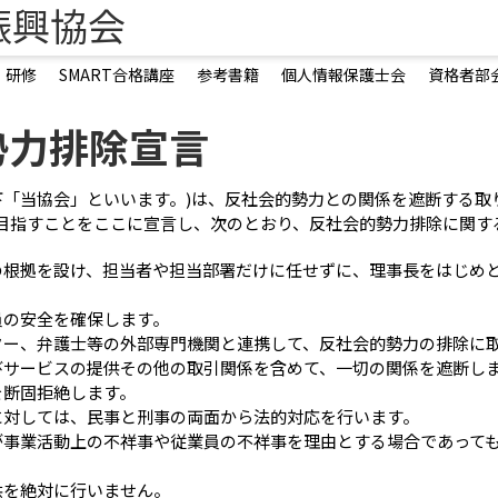
振興協会
・研修
SMART合格講座
参考書籍
個人情報保護士会
資格者部
勢力排除宣言
以下「当協会」といいます。)は、反社会的勢力との関係を遮断する
目指すことをここに宣言し、次のとおり、反社会的勢力排除に関す
の根拠を設け、担当者や担当部署だけに任せずに、理事長をはじめ
員の安全を確保します。
ター、弁護士等の外部専門機関と連携して、反社会的勢力の排除に
びサービスの提供その他の取引関係を含めて、一切の関係を遮断し
を断固拒絶します。
に対しては、民事と刑事の両面から法的対応を行います。
が事業活動上の不祥事や従業員の不祥事を理由とする場合であって
供を絶対に行いません。