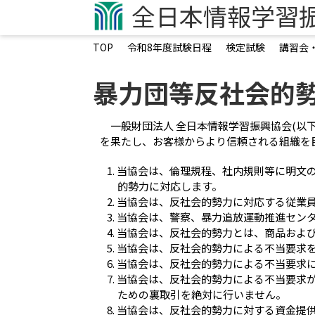
全日本情報学習
その他
TOP
令和8年度試験日程
検定試験
講習会
企業担当者向けページ
暴力団等反社会的
学生向けページ
オンライン・ライブ検定試験
一般財団法人 全日本情報学習振興協会(
オンライン試験システム構築
を果たし、お客様からより信頼される組織を
認定会場募集
当協会は、倫理規程、社内規則等に明文
認定会場専用サイト
的勢力に対応します。
領収書発行フォーム
当協会は、反社会的勢力に対応する従業
当協会は、警察、暴力追放運動推進セン
当協会は、反社会的勢力とは、商品およ
お問い合わせ
当協会は、反社会的勢力による不当要求
当協会は、反社会的勢力による不当要求
当協会は、反社会的勢力による不当要求
ための裏取引を絶対に行いません。
当協会は、反社会的勢力に対する資金提