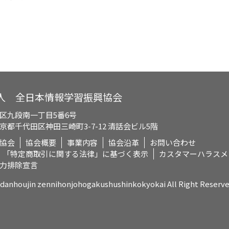
人 全日本情報学習振興協会
区九段南一丁目5番6号
都千代田区神田三崎町3-7-12 清話会ビル5階
協会
協会概要
事業内容
協会沿革
お問い合わせ
「特定商取引に関する法律」に基づく表示
カスタマーハラスメ
力排除宣言
idanhoujin zennihonjohogakushushinkokyokai All Right Reserv