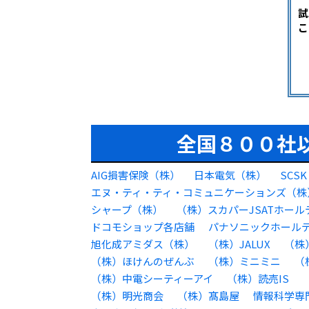
試
こ
全国８００社
AIG損害保険（株）
日本電気（株）
SCS
エヌ・ティ・ティ・コミュニケーションズ（株
シャープ（株）
（株）スカパーJSATホール
ドコモショップ各店舗
パナソニックホール
旭化成アミダス（株）
（株）JALUX
（株
（株）ほけんのぜんぶ
（株）ミニミニ
（
（株）中電シーティーアイ
（株）読売IS
（株）明光商会
（株）髙島屋
情報科学専