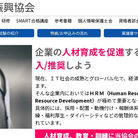
振興協会
・研修
SMART合格講座
参考書籍
個人情報保護士会
資格者部
試験の紹介
特典/お申込みの流れ
稟議書サ
企業の
人材育成を促進
す
入/推奨
しよう
現在、ＩＴ社会の成熟とグローバル化で、経
ます。
そんな企業内においては
ＨＲＭ（Human Reso
Resource Development）
が極めて重要とな
具体的には、採用・配置・動機付け・報酬体
練・福利厚生・ダイバーシティなどの管理的
れています。
人材育成、教育・訓練
に
当協会