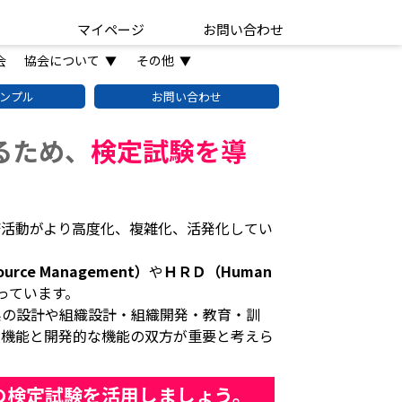
マイページ
お問い合わせ
会
協会について
その他
▼
▼
ンプル
お問い合わせ
るため、
検定試験を導
済活動がより高度化、複雑化、活発化してい
urce Management）
や
ＨＲＤ（Human
っています。
系の設計や組織設計・組織開発・教育・訓
な機能と開発的な機能の双方が重要と考えら
の検定試験を活用しましょう。