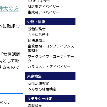
DXオフィサー
AI活用アドバイザー
骨太の方
生成AIアドバイザー
労務・法律
的に取組む
労働法務士
会社法法務士
民法法務士
企業危機・コンプライアンス
管理士
「女性活躍
ワークライフ・コーディネー
柄として紹
ター
するもので
ハラスメントアドバイザー
未来検定
女性活躍検定
みんなの結婚検定
リテラシー検定
偉人たち」
漢読検定