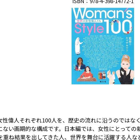
ISBN：978-4-398-14772-1
女性偉人それぞれ100人を、歴史の流れに沿うのではな
にない画期的な構成です。日本編では、女性にとっての
を重ね結果を出してきた人、世界を舞台に活躍する人な