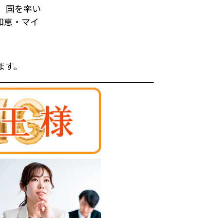
、国を率い
知恵・マイ
」
います。