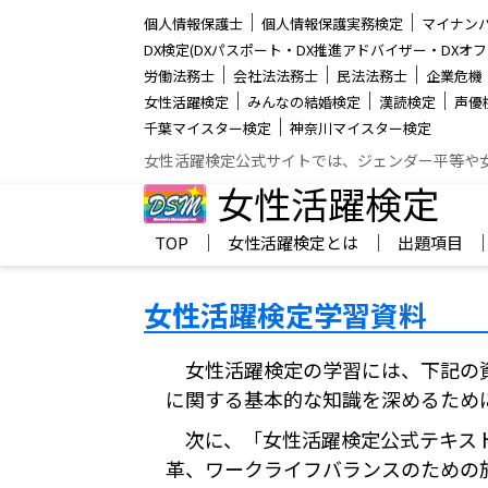
│
│
個人情報保護士
個人情報保護実務検定
マイナン
DX検定(DXパスポート・DX推進アドバイザー・DXオフ
│
│
│
労働法務士
会社法法務士
民法法務士
企業危機
│
│
│
女性活躍検定
みんなの結婚検定
漢読検定
声優
│
千葉マイスター検定
神奈川マイスター検定
女性活躍検定公式サイトでは、ジェンダー平等や
女性活躍検定
│
│
TOP
女性活躍検定とは
出題項目
女性活躍検定学習資料
女性活躍検定の学習には、下記の
に関する基本的な知識を深めるため
次に、「女性活躍検定公式テキスト
革、ワークライフバランスのための