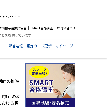
トアドバイザー
者
│
│
本情報学習振興協会
SMART合格講座
お問い合わせ
などを提供しています
解答速報
│
認定カード更新
│
マイページ
活躍の推進
用慣行の変
における男