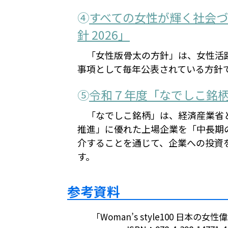
④
すべての女性が輝く社会
針 2026」
「女性版骨太の方針」は、女性活
事項として毎年公表されている方針
⑤
令和７年度「なでしこ銘
「なでしこ銘柄」は、経済産業省と
推進」に優れた上場企業を「中長期
介することを通じて、企業への投資
す。
参考資料
「Woman’s style100 日本の女