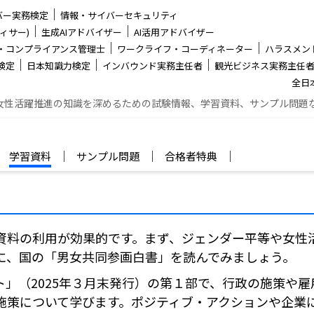
│
バー実務検定
情報・サイバーセキュリティ
│
│
ィサー)
生成AIアドバイザー
AI活用アドバイザー
│
│
・コンプライアンス管理士
ワークライフ・コーディネーター
ハラスメン
│
│
│
検定
日本知識力検定
インバウンド実務主任者
観光ビジネス実務主任
全日
女性活躍推進の知識を深めるための試験情報、学習資料、サンプル問題
│
│
│
│
学習資料
サンプル問題
合格者特典
資料の利用が効果的です。まず、ジェンダー平等や女性
に、国の「男女共同参画白書」を読んでみましょう。
」（2025年３月末発行）の第１部で、行政の施策や雇
施策について学びます。ポジティブ・アクションや企業