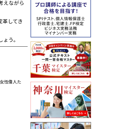
考えながら
変革してき
しょう。
界の女性偉人た