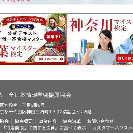
人 全日本情報学習振興協会
区九段南一丁目5番6号
都千代田区神田三崎町3-7-12 清話会ビル5階
協会
協会概要
事業内容
協会沿革
お問い合わせ
「特定商取引に関する法律」に基づく表示
カスタマーハラスメ