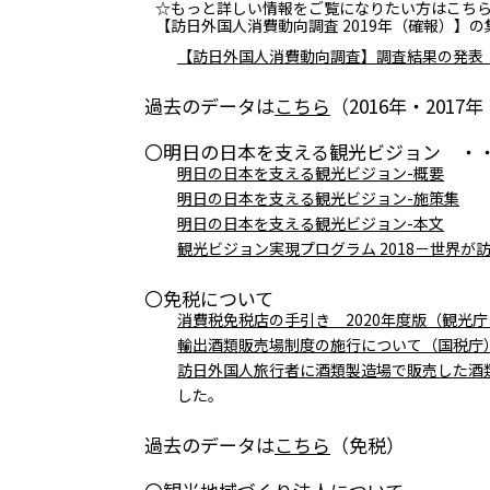
☆もっと詳しい情報をご覧になりたい方はこち
【訪日外国人消費動向調査 2019年（確報）】
【訪日外国人消費動向調査】調査結果の発表（2
過去のデータは
こちら
（2016年・2017年
〇明日の日本を支える観光ビジョン ・
明日の日本を支える観光ビジョン-概要
明日の日本を支える観光ビジョン-施策集
明日の日本を支える観光ビジョン-本文
観光ビジョン実現プログラム 2018－世界
〇免税について
消費税免税店の手引き 2020年度版（観光
輸出酒類販売場制度の施行について（国税庁
訪日外国人旅行者に酒類製造場で販売した酒
した。
過去のデータは
こちら
（免税）