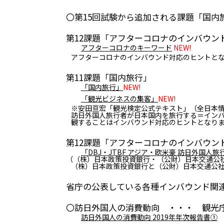
〇第15回試験から追加される課題「国内
第12課題「アフターコロナのインバウン
アフターコロナのキーワード
NEW!
アフターコロナのインバウンド対応のヒントと
第11課題「国内旅行」
「国内旅行」
NEW!
「観光ビジネスの集客」
NEW!
※安田亘宏「観光検定公式テキスト」（全日本
訪日外国人旅行者が日本国内を旅行する＝イン
観することはインバウンド対応のヒントとなり
第12課題「アフターコロナのインバウン
「DBJ・JTBF アジア・欧米豪 訪日外国人
（（株）日本政策投資銀行・（公財）日本交通公
（株）日本政策投資銀行と（公財）日本交通公社
省庁の公表している各種インバウンド関
〇訪日外国人の消費動向 ・・・ 観光
訪日外国人の消費動向 2019年年次報告書①