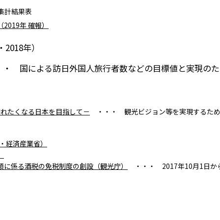
ら
の集計結果表
019年 確報）
・2018年）
・・ 国による訪日外国人旅行者数などの目標値と実現のた
が訪れたくなる日本を目指して－
・・・ 観光ビジョン等を実現するため
庁・経済産業省）
）
類に係る酒税の免税制度の創設（観光庁）
・・・ 2017年10月1日