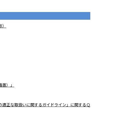
号）
措置）」
の適正な取扱いに関するガイドライン」に関するＱ