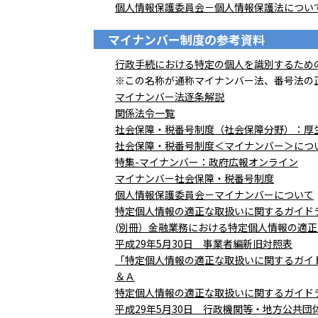
個人情報保護委員会－個人情報保護法につい
マイナンバー制度の参考資料
行政手続における特定の個人を識別するため
※この名称が通称マイナンバー法、番号法の
マイナンバー法逐条解説
関係法令一覧
社会保障・税番号制度（社会保障分野）：厚
社会保障・税番号制度＜マイナンバー＞につ
特集-マイナンバー：政府広報オンライン
マイナンバー社会保障・税番号制度
個人情報保護委員会－マイナンバーについて
特定個人情報の適正な取扱いに関するガイド
(別冊）金融業務における特定個人情報の適
平成29年5月30日 事業者編新旧対照表
「特定個人情報の適正な取扱いに関するガイ
＆Ａ
特定個人情報の適正な取扱いに関するガイド
平成29年5月30日 行政機関等・地方公共団