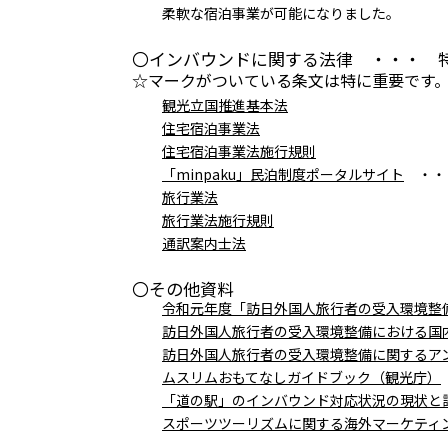
柔軟な宿泊事業が可能になりました。
〇インバウンドに関する法律 ・・・ 
☆マークがついている条文は特に重要です
観光立国推進基本法
住宅宿泊事業法
住宅宿泊事業法施行規則
「minpaku」民泊制度ポータルサイト
・・・
旅行業法
旅行業法施行規則
通訳案内士法
〇その他資料
令和元年度「訪日外国人旅行者の受入環境整
訪日外国人旅行者の受入環境整備における国内
訪日外国人旅行者の受入環境整備に関するアン
ムスリムおもてなしガイドブック（観光庁）
「道の駅」のインバウンド対応状況の現状と
スポーツツーリズムに関する海外マーケティ