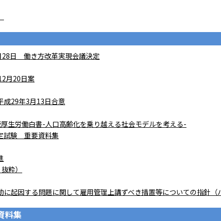
）
月28日 働き方改革実現会議決定
2月20日案
成29年3月13日合意
版厚生労働白書-人口高齢化を乗り越える社会モデルを考える-
定試験 重要資料集
進
り抜粋）
動に起因する問題に関して雇用管理上講ずべき措置等についての指針（
資料集