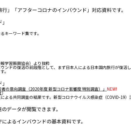
旅行」「アフターコロナのインバウンド」対応資料です。
ド」
なるキーワード集です。
情報学習振興協会）より抜粋
バウンドの復活の前段階として、まず日本人による日本国内旅行が復活し
ます。
ド」
旅行者の意向調査（2020年度 新型コロナ影響度 特別調査）」
NEW!
社）
による共同調査の結果です。新型コロナウイルス感染症（COVID-19
連のデータが閲覧できます。
庁によるインバウンドの基本資料です。