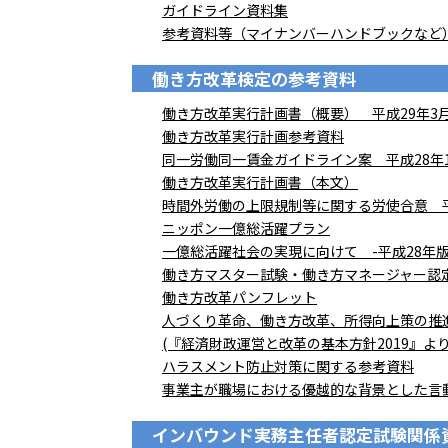
ガイドライン資料集
参考資料等（マイナンバーハンドブックなど
働き方改革検定の参考資料
働き方改革実行計画書（概要） 平成29年3
働き方改革実行計画参考資料
同一労働同一賃金ガイドライン案 平成28年1
働き方改革実行計画書（本文）
時間外労働の上限規制等に関する労使合意 平
ニッポン一億総活躍プラン
一億総活躍社会の実現に向けて -平成28年
働き方マスター試験・働き方マネージャー認
働き方改革パンフレット
人づくり革命、働き方改革、所得向上策の推
(『経済財政運営と改革の基本方針2019』よ
ハラスメント防止対策に関する参考資料
事業主が職場における優越的な背景とした言
インバウンド実務主任者認定試験関係