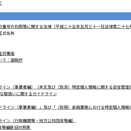
て
の番号の利用等に関する法律（平成二十五年五月三十一日法律第二十七
正式名称
生労働省
いて：国税庁
ライン（事業者編）（本文及び（別添）特定個人情報に関する安全管理
正な取扱いに関するガイドライン
ドライン（事業者編）」及び「（別冊）金融業務における特定個人情報
ライン（行政機関等・地方公共団体等編）
体等編新旧対照表