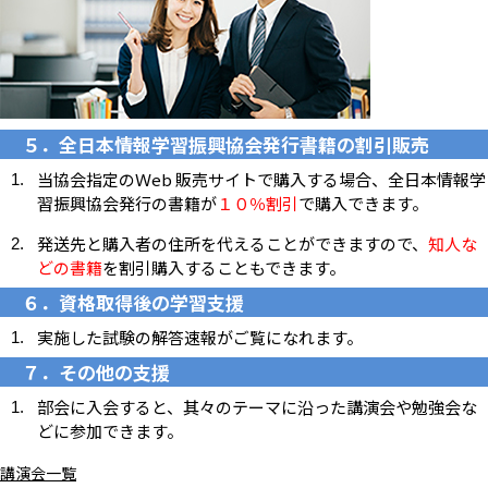
５．全日本情報学習振興協会発行書籍の割引販売
当協会指定のＷeb 販売サイトで購入する場合、全日本情報学
習振興協会発行の書籍が
１０％割引
で購入できます。
発送先と購入者の住所を代えることができますので、
知人な
どの書籍
を割引購入することもできます。
６．資格取得後の学習支援
実施した試験の解答速報がご覧になれます。
７．その他の支援
部会に入会すると、其々のテーマに沿った講演会や勉強会な
どに参加できます。
講演会一覧