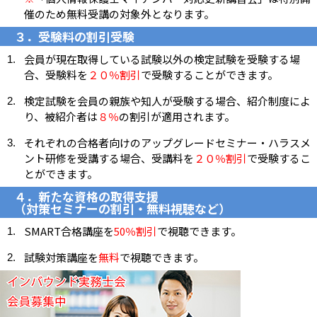
催のため無料受講の対象外となります。
３．受験料の割引受験
会員が現在取得している試験以外の検定試験を受験する場
合、受験料を
２０％割引
で受験することができます。
検定試験を会員の親族や知人が受験する場合、紹介制度によ
り、被紹介者は
８％
の割引が適用されます。
それぞれの合格者向けのアップグレードセミナー・ハラスメ
ント研修を受講する場合、受講料を
２０％割引
で受験するこ
とができます。
４．新たな資格の取得支援
（対策セミナーの割引・無料視聴など）
SMART合格講座を
50％割引
で視聴できます。
試験対策講座を
無料
で視聴できます。