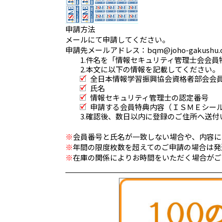
申請方法
メールにて申請してください。
申請先メールアドレス：
bqm@joho-gakushu.o
1.件名を「情報セキュリティ管理士会会
2.本文に以下の情報を記載してください。
全日本情報学習振興協会資格者部会会
氏名
情報セキュリティ管理士の認定番号
申請する会員特典内容（ＩＳＭＥシー
3.確認後、数日以内に登録のご住所へ送付
※
会員番号と氏名が一致しない場合や、内容に
※
年間の限度枚数を超えてのご申請の場合は発
※
在庫の関係によりお時間をいただく場合がご