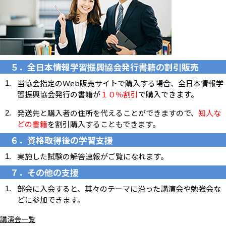
５．全日本情報学習振興協会発行書籍の割引販売
当協会指定のＷeb販売サイトで購入する場合、全日本情報学
習振興協会発行の書籍が
１０％割引
で購入できます。
発送先と購入者の住所を代えることができますので、
知人な
どの書籍
を割引購入することもできます。
６．資格取得後の学習支援
実施した試験の解答速報がご覧になれます。
７．その他の支援
部会に入会すると、其々のテーマに沿った講演会や勉強会な
どに参加できます。
講演会一覧