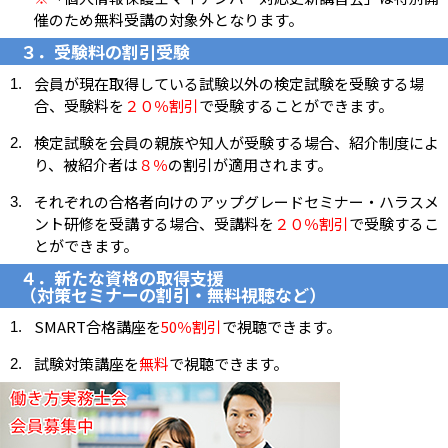
催のため無料受講の対象外となります。
３．受験料の割引受験
会員が現在取得している試験以外の検定試験を受験する場
合、受験料を
２０％割引
で受験することができます。
検定試験を会員の親族や知人が受験する場合、紹介制度によ
り、被紹介者は
８％
の割引が適用されます。
それぞれの合格者向けのアップグレードセミナー・ハラスメ
ント研修を受講する場合、受講料を
２０％割引
で受験するこ
とができます。
４．新たな資格の取得支援
（対策セミナーの割引・無料視聴など）
SMART合格講座を
50％割引
で視聴できます。
試験対策講座を
無料
で視聴できます。