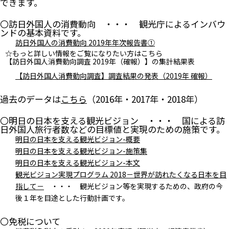
できます。
〇訪日外国人の消費動向 ・・・ 観光庁によるインバウ
ンドの基本資料です。
訪日外国人の消費動向 2019年年次報告書①
☆もっと詳しい情報をご覧になりたい方はこちら
【訪日外国人消費動向調査 2019年（確報）】の集計結果表
【訪日外国人消費動向調査】調査結果の発表（2019年 確報）
過去のデータは
こちら
（2016年・2017年・2018年）
〇明日の日本を支える観光ビジョン ・・・ 国による訪
日外国人旅行者数などの目標値と実現のための施策です。
明日の日本を支える観光ビジョン-概要
明日の日本を支える観光ビジョン-施策集
明日の日本を支える観光ビジョン-本文
観光ビジョン実現プログラム 2018－世界が訪れたくなる日本を目
指して－
・・・ 観光ビジョン等を実現するための、政府の今
後１年を目途とした行動計画です。
〇免税について