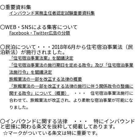
〇重要資料集
インバウンド実務主任者認定試験重要資料集
〇WEB・SNSによる集客について
Facebook・Twitter広告の分類
〇民泊について・・・2018年6月から住宅宿泊事業法（民
泊新法）が施行されました。
「住宅宿泊事業法案」を閣議決定
「住宅宿泊事業法の施行期日を定める政令」及び「住宅宿泊事業
法施行令」を閣議決定
旅館業法の一部を改正する法律の概要
「旅館業法の一部を改正する法律の施行に伴う関係政令の整備に
関する政令」について（概要）
・・・ 住宅宿泊事業法施行に
合わせて、旅館業法が改正され、より柔軟な宿泊事業が可能にな
りました。
〇インバウンドに関する法律 ・・・ 特にインバウンド
と密接に関わる条文を抜粋して掲載してあります。
☆マークがついている条文は特に重要です。