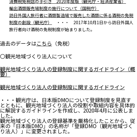
消費税免税店の手引き 2020年度版（観光庁・経済産業省）
輸出酒類販売場制度の施行について（国税庁）
訪日外国人旅行者に酒類製造場で販売した酒類に係る酒税の免税
制度の創設（観光庁）
・・・ 2017年10月1日から訪日外国人
旅行者向け酒税の免税制度が始まりました。
過去のデータは
こちら
（免税）
〇観光地域づくり法人について
観光地域づくり法人の登録制度に関するガイドライン（概
要）
観光地域づくり法人の登録制度に関するガイドライン
・・・観光庁は、日本版DMOについて登録制度を見直す
とともに、観光地域づくり法人の役割や取組内容を具体的
に解説するガイドラインを作成し、2020年4月に公表しま
した。
観光地域づくり法人の登録基準を厳格化したことから、従
来の「日本版DMO」の名称が「登録DMO（観光地域づく
り法人）」に変更されました。