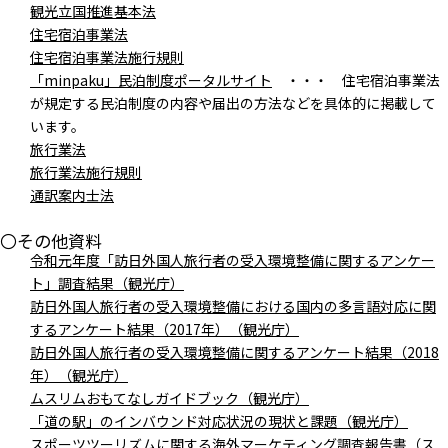
観光立国推進基本法
住宅宿泊事業法
住宅宿泊事業法施行規則
「minpaku」民泊制度ポータルサイト
・・・ 住宅宿泊事業法
が規定する民泊制度の内容や届出の方法などを具体的に掲載して
います。
旅行業法
旅行業法施行規則
通訳案内士法
〇その他資料
令和元年度「訪日外国人旅行者の受入環境整備に関するアンケー
ト」調査結果（観光庁）
訪日外国人旅行者の受入環境整備における国内の多言語対応に関
するアンケート結果（2017年）（観光庁）
訪日外国人旅行者の受入環境整備に関するアンケート結果（2018
年）（観光庁）
ムスリムおもてなしガイドブック（観光庁）
「道の駅」のインバウンド対応状況の現状と課題（観光庁）
スポーツツーリズムに関する海外マーケティング調査報告書（ス