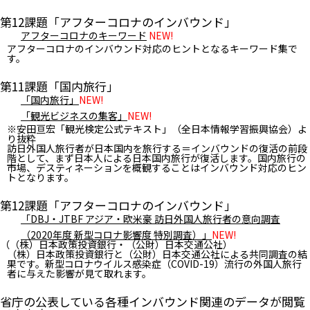
第12課題「アフターコロナのインバウンド」
アフターコロナのキーワード
NEW!
アフターコロナのインバウンド対応のヒントとなるキーワード集で
す。
第11課題「国内旅行」
「国内旅行」
NEW!
「観光ビジネスの集客」
NEW!
※安田亘宏「観光検定公式テキスト」（全日本情報学習振興協会）よ
り抜粋
訪日外国人旅行者が日本国内を旅行する＝インバウンドの復活の前段
階として、まず日本人による日本国内旅行が復活します。国内旅行の
市場、デスティネーションを概観することはインバウンド対応のヒン
トとなります。
第12課題「アフターコロナのインバウンド」
「DBJ・JTBF アジア・欧米豪 訪日外国人旅行者の意向調査
（2020年度 新型コロナ影響度 特別調査）」
NEW!
（（株）日本政策投資銀行・（公財）日本交通公社）
（株）日本政策投資銀行と（公財）日本交通公社による共同調査の結
果です。新型コロナウイルス感染症（COVID-19）流行の外国人旅行
者に与えた影響が見て取れます。
省庁の公表している各種インバウンド関連のデータが閲覧