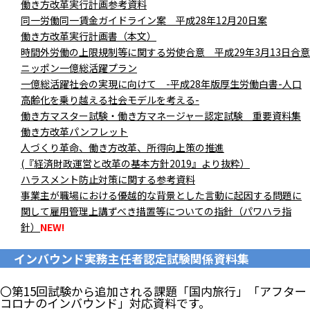
働き方改革実行計画参考資料
同一労働同一賃金ガイドライン案 平成28年12月20日案
働き方改革実行計画書（本文）
時間外労働の上限規制等に関する労使合意 平成29年3月13日合意
ニッポン一億総活躍プラン
一億総活躍社会の実現に向けて -平成28年版厚生労働白書-人口
高齢化を乗り越える社会モデルを考える-
働き方マスター試験・働き方マネージャー認定試験 重要資料集
働き方改革パンフレット
人づくり革命、働き方改革、所得向上策の推進
(『経済財政運営と改革の基本方針2019』より抜粋）
ハラスメント防止対策に関する参考資料
事業主が職場における優越的な背景とした言動に起因する問題に
関して雇用管理上講ずべき措置等についての指針（パワハラ指
針）
NEW!
インバウンド実務主任者認定試験関係資料集
〇第15回試験から追加される課題「国内旅行」「アフター
コロナのインバウンド」対応資料です。