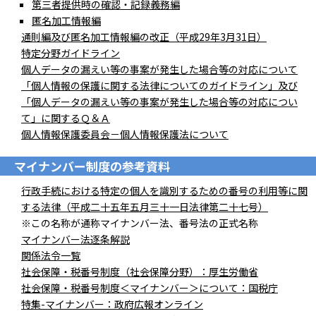
第三者提供時の確認・記録義務編
匿名加工情報編
通則編及び匿名加工情報編の改正（平成29年3月31日）
特定分野ガイドライン
個人データの漏えい等の事案が発生した場合等の対応について
「個人情報の保護に関する法律についてのガイドライン」及び
「個人データの漏えい等の事案が発生した場合等の対応につい
て」に関するＱ＆Ａ
個人情報保護委員会－個人情報保護法について
マイナンバー制度の参考資料
行政手続における特定の個人を識別するための番号の利用等に関
する法律（平成二十五年五月三十一日法律第二十七号）
※この名称が通称マイナンバー法、番号法の正式名称
マイナンバー法逐条解説
関係法令一覧
社会保障・税番号制度（社会保障分野）：厚生労働省
社会保障・税番号制度＜マイナンバー＞について：国税庁
特集-マイナンバー：政府広報オンライン