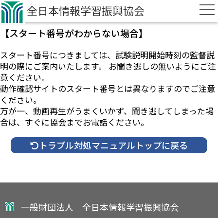
全日本情報学習振興協会
暴力団等反社会的勢力排除宣言
【スタート番号がわからない場合】
その他
スタート番号につきましては、試験説明開始時刻の監督説
企業担当者向けページ
明の際にご案内いたします。 お聞き逃しの無いようにご注
意ください。
学生向けページ
動作確認サイトのスタート番号とは異なりますのでご注意
オンライン・ライブ検定試験
ください。
オンライン試験システム構築
万が一、動画再生がうまくいかず、聞き逃してしまった場
合は、すぐに協会までお電話ください。
認定会場募集
認定会場専用サイト
トラブル対処マニュアルトップに戻る
領収書発行フォーム
お問い合わせ
一般財団法人 全日本情報学習振興協会