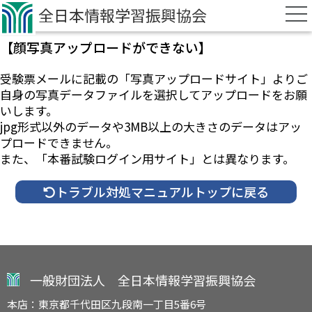
全日本情報学習振興協会
暴力団等反社会的勢力排除宣言
【顔写真アップロードができない】
その他
受験票メールに記載の「写真アップロードサイト」よりご
企業担当者向けページ
自身の写真データファイルを選択してアップロードをお願
いします。
学生向けページ
jpg形式以外のデータや3MB以上の大きさのデータはアッ
オンライン・ライブ検定試験
プロードできません。
オンライン試験システム構築
また、「本番試験ログイン用サイト」とは異なります。
認定会場募集
トラブル対処マニュアルトップに戻る
認定会場専用サイト
領収書発行フォーム
お問い合わせ
一般財団法人 全日本情報学習振興協会
本店：東京都千代田区九段南一丁目5番6号