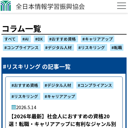
企業担当者向けページ
全日本情報学習振興協会
学生向けページ
オンライン・ライブ検定試験
コラム一覧
オンライン試験システム構築
すべて
#AI
#DX
#おすすめ資格
#キャリアアップ
認定会場募集
#コンプライアンス
#デジタル人材
#リスキリング
#転職
認定会場専用サイト
領収書発行フォーム
#リスキリング の記事一覧
お問い合わせ
#おすすめ資格
#デジタル人材
#コンプライアンス
#リスキリング
#キャリアアップ
2026.5.14
【2026年最新】社会人におすすめの資格20
選！転職・キャリアアップに有利なジャンル別