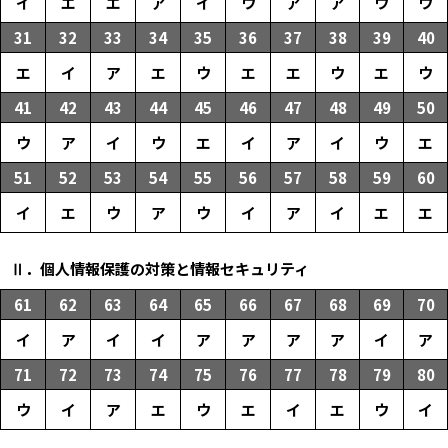
イ
エ
エ
ア
イ
ウ
ア
ア
ウ
ウ
31
32
33
34
35
36
37
38
39
40
エ
イ
ア
エ
ウ
エ
エ
ウ
エ
ウ
41
42
43
44
45
46
47
48
49
50
ウ
ア
イ
ウ
エ
イ
ア
イ
ウ
エ
51
52
53
54
55
56
57
58
59
60
イ
エ
ウ
ア
ウ
イ
ア
イ
エ
エ
Ⅱ．個人情報保護の対策と情報セキュリティ
61
62
63
64
65
66
67
68
69
70
イ
ア
イ
イ
ア
ア
ア
ア
イ
ア
71
72
73
74
75
76
77
78
79
80
ウ
イ
ア
エ
ウ
エ
イ
エ
ウ
イ