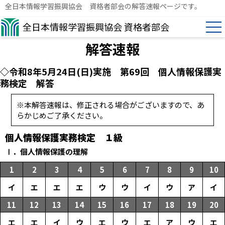
全日本情報学習振興協会 資格者部会の解答速報ページです。
全日本情報学習振興協会 資格者部会
解答速報
◇令和8年5月24日(日)実施 第69回 個人情報保護実
務検定 解答
※本解答速報は、修正される場合がございますので、あ
らかじめご了承ください。
個人情報保護実務検定 １級
Ⅰ．個人情報保護の理解
1
2
3
4
5
6
7
8
9
10
イ
エ
エ
エ
ウ
ウ
イ
ウ
ア
イ
11
12
13
14
15
16
17
18
19
20
エ
エ
イ
ウ
エ
ウ
エ
ア
ウ
エ