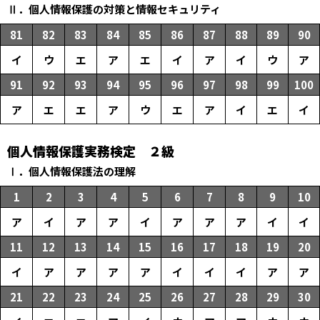
Ⅱ．個人情報保護の対策と情報セキュリティ
81
82
83
84
85
86
87
88
89
90
イ
ウ
エ
ア
エ
イ
ア
イ
ウ
ア
91
92
93
94
95
96
97
98
99
100
ア
エ
エ
ア
ウ
エ
ア
イ
エ
イ
個人情報保護実務検定 ２級
Ⅰ．個人情報保護法の理解
1
2
3
4
5
6
7
8
9
10
ア
イ
ア
ア
イ
ア
ア
ア
イ
イ
11
12
13
14
15
16
17
18
19
20
イ
ア
ア
ア
ア
イ
イ
イ
ア
ア
21
22
23
24
25
26
27
28
29
30