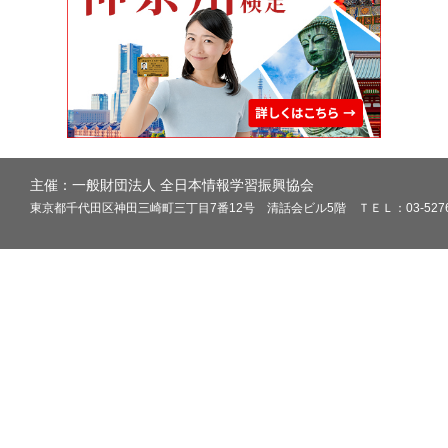
主催：一般財団法人 全日本情報学習振興協会
東京都千代田区神田三崎町三丁目7番12号 清話会ビル5階 ＴＥＬ：03-5276-