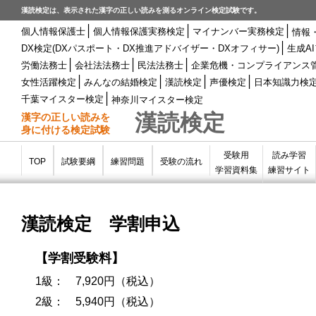
漢読検定は、表示された漢字の正しい読みを測るオンライン検定試験です。
│
│
│
個人情報保護士
個人情報保護実務検定
マイナンバー実務検定
情報
│
DX検定(DXパスポート・DX推進アドバイザー・DXオフィサー)
生成A
│
│
│
労働法務士
会社法法務士
民法法務士
企業危機・コンプライアンス
│
│
│
│
女性活躍検定
みんなの結婚検定
漢読検定
声優検定
日本知識力検
│
千葉マイスター検定
神奈川マイスター検定
漢読検定
漢字の正しい読みを
身に付ける検定試験
受験用
読み学習
TOP
試験要綱
練習問題
受験の流れ
学習資料集
練習サイト
漢読検定 学割申込
【学割受験料】
1級： 7,920円（税込）
2級： 5,940円（税込）