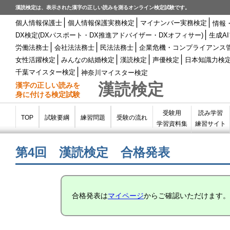
漢読検定は、表示された漢字の正しい読みを測るオンライン検定試験です。
│
│
│
個人情報保護士
個人情報保護実務検定
マイナンバー実務検定
情報
│
DX検定(DXパスポート・DX推進アドバイザー・DXオフィサー)
生成A
│
│
│
労働法務士
会社法法務士
民法法務士
企業危機・コンプライアンス
│
│
│
│
女性活躍検定
みんなの結婚検定
漢読検定
声優検定
日本知識力検
│
千葉マイスター検定
神奈川マイスター検定
漢読検定
漢字の正しい読みを
身に付ける検定試験
受験用
読み学習
TOP
試験要綱
練習問題
受験の流れ
学習資料集
練習サイト
第4回 漢読検定 合格発表
合格発表は
マイページ
からご確認いただけます。