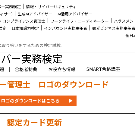
│
バー実務検定
情報・サイバーセキュリティ
│
│
ィサー)
生成AIアドバイザー
AI活用アドバイザー
│
│
・コンプライアンス管理士
ワークライフ・コーディネーター
ハラスメン
│
│
│
検定
日本知識力検定
インバウンド実務主任者
観光ビジネス実務主任
全日
な取り扱いをするための検定試験。
ンバー実務検定
│
│
│
SMART合格講座
題
合格者特典
お役立ち情報
ー管理士 ロゴのダウンロード
ロゴのダウンロードはこちら
▶
認定カード更新