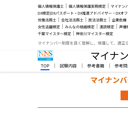
│
│
個人情報保護士
個人情報保護実務検定
マイナン
DX検定(DXパスポート・DX推進アドバイザー・DXオフ
│
│
│
労働法務士
会社法法務士
民法法務士
企業危機
│
│
│
女性活躍検定
みんなの結婚検定
漢読検定
声優
│
千葉マイスター検定
神奈川マイスター検定
マイナンバー制度を良く理解し、保護して、適正
マイナ
│
│
│
TOP
試験内容
参考書籍
参考問
マイナンバ