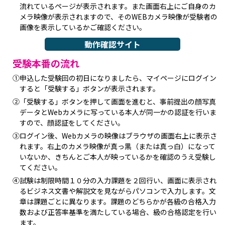
流れているページが表示されます。また画面右上にご自身のカ
メラ映像が表示されますので、そのWEBカメラ映像が受験者の
画像を表示しているかご確認ください。
動作確認サイト
受験本番の流れ
①申込した受験回の初日になりましたら、マイページにログイン
すると「受験する」ボタンが表示されます。
②「受験する」ボタンを押して画面を進むと、事前提出の顔写真
データとWebカメラに写っている本人が同一かの認証を行いま
すので、顔認証をしてください。
③ログイン後、Webカメラの映像はブラウザの画面右上に表示さ
れます。右上のカメラ映像が真っ黒（または真っ白）になって
いないか、きちんとご本人が映っているかを確認のうえ受験し
てください。
④試験は制限時間１０分の入力課題を２回行い、画面に表示され
るビジネス文書や解説文を見ながらパソコンで入力します。文
章は課題ごとに異なります。課題のどちらかが各級の合格入力
数および正答率基準を満たしている場合、級の合格認定を行い
ます。