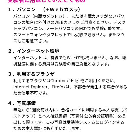
１．パソコン （＋Ｗｅｂカメラ）
パソコン（内蔵カメラ付き）、または内蔵カメラがないパソ
コンの場合は外付けのWEBカメラをご用意ください。デスク
トップパソコン、ノートパソコンの何れでも受験可能です。
スマートフォンやタブレットでは受験できません。またマウ
スもご用意下さい。
２．インターネット環境
インターネットは、有線でもWi-Fiでも構いません。なお、環
境整備に要する費用は受験者の自己負担となります。
３．利用するブラウザ
利用するブラウザはChromeかEdgeをご利用ください。
Internet Explorer、Firefoxは、不都合が発生する場合がある
ため使用不可
です。
４．写真準備
申込から1週間前以内に、合格カードに利用する本人写真（バ
ストアップ）と本人確認書類（写真付 公的身分証明書）を提
出して頂きます。この写真は受験時システムにログインする
ための本人認証にも利用いたします。