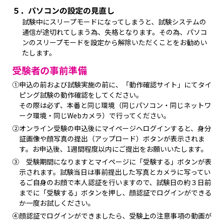
５．パソコンの設定の見直し
試験中にスリープモードになってしまうと、試験システムの
通信が途切れてしまう為、失格となります。その為、パソコ
ンのスリープモードを設定から解除いただくことをお勧めい
たします。
受験者の事前準備
①申込の前および試験実施の前に、「動作確認サイト」にてタイ
ピング試験の動作確認をしてください。
その際は必ず、本番と同じ環境（同じパソコン・同じネットワ
ーク環境・同じWebカメラ）で行ってください。
②オンライン受験の申込後にマイページへログインすると、身分
証画像や顔写真の提出（アップロード）ボタンが表示されま
す。お申込後、1週間程度以内にご提出をお願いいたします。
③ 受験期間になりますとマイページに「受験する」ボタンが表
示されます。試験当日は事前提出した写真とカメラに写ってい
るご自身のお顔で本人認証を行いますので、試験日の約３日前
までに「受験する」ボタンを押し、顔認証でログインができる
か一度お試しください。
④顔認証でログインができましたら、受験上の注意事項の動画が