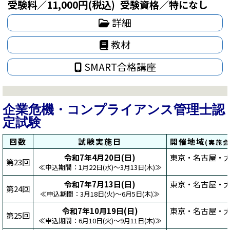
受験料／11,000円(税込)
受験資格／特になし
詳細
教材
SMART合格講座
企業危機・コンプライアンス管理士認
定試験
回数
試験実施日
開催地域
(実施
令和7年4月20日(日)
東京・名古屋・大
第23回
≪申込期間：1月22日(水)～3月13日(木)≫
令和7年7月13日(日)
東京・名古屋・大
第24回
≪申込期間：3月18日(火)～6月5日(木)≫
令和7年10月19日(日)
東京・名古屋・大
第25回
≪申込期間：6月10日(火)～9月11日(木)≫