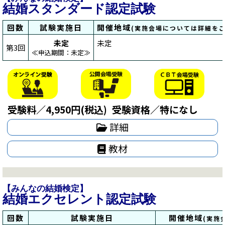
結婚スタンダード認定試験
回数
試験実施日
開催地域
(実施会場については詳細をご
未定
未定
第3回
≪申込期間：未定≫
受験料／4,950円(税込)
受験資格／特になし
詳細
教材
【みんなの結婚検定】
結婚エクセレント認定試験
回数
試験実施日
開催地域
(実施