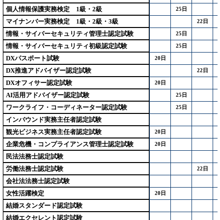
個人情報保護実務検定 1級・2級
25日
マイナンバー実務検定 1級・2級・3級
22日
情報・サイバーセキュリティ管理士認定試験
25日
情報・サイバーセキュリティ初級認定試験
25日
DXパスポート試験
20日
DX推進アドバイザー認定試験
22日
DXオフィサー認定試験
20日
AI活用アドバイザー認定試験
25日
ワークライフ・コーディネーター認定試験
25日
インバウンド実務主任者認定試験
観光ビジネス実務主任者認定試験
20日
企業危機・コンプライアンス管理士認定試験
20日
民法法務士認定試験
労働法務士認定試験
22日
会社法法務士認定試験
女性活躍検定
20日
結婚スタンダード認定試験
結婚エクセレント認定試験