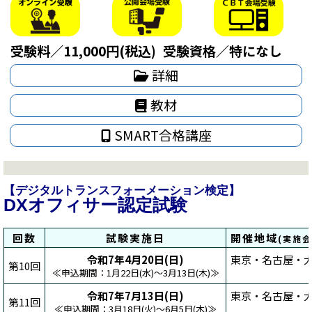
受験料／11,000円(税込)
受験資格／特になし
詳細
教材
SMART合格講座
【デジタルトランスフォーメーション検定】
DXオフィサー認定試験
回数
試験実施日
開催地域
(実施
令和7年4月20日(日)
東京・名古屋・大
第10回
≪申込期間：1月22日(水)～3月13日(木)≫
令和7年7月13日(日)
東京・名古屋・大
第11回
≪申込期間：3月18日(火)～6月5日(木)≫