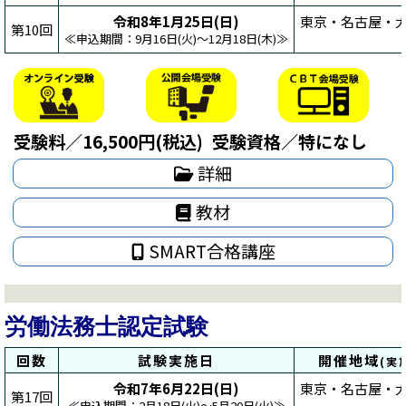
令和8年1月25日(日)
東京・名古屋・大
第10回
≪申込期間：9月16日(火)～12月18日(木)≫
受験料／16,500円(税込)
受験資格／特になし
詳細
教材
SMART合格講座
労働法務士認定試験
回数
試験実施日
開催地域
(実
令和7年6月22日(日)
東京・名古屋・大
第17回
≪申込期間：2月18日(火)～5月20日(火)≫