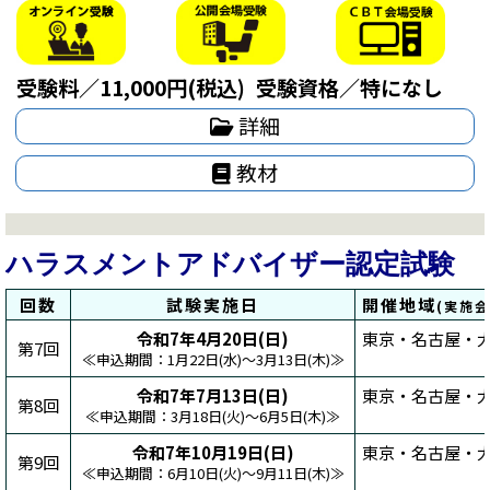
受験料／11,000円(税込)
受験資格／特になし
詳細
教材
ハラスメントアドバイザー認定試験
回数
試験実施日
開催地域
(実施
令和7年4月20日(日)
東京・名古屋・大
第7回
≪申込期間：1月22日(水)～3月13日(木)≫
令和7年7月13日(日)
東京・名古屋・大
第8回
≪申込期間：3月18日(火)～6月5日(木)≫
令和7年10月19日(日)
東京・名古屋・大
第9回
≪申込期間：6月10日(火)～9月11日(木)≫