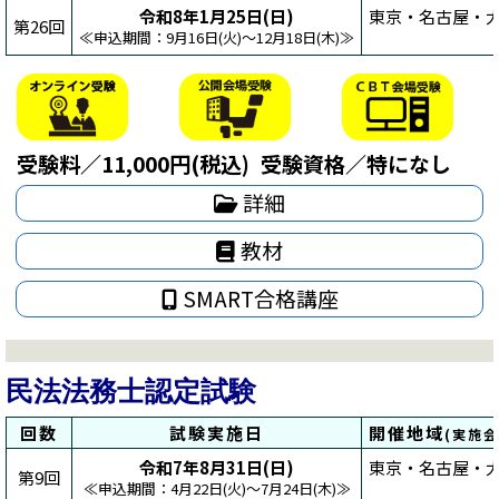
令和8年1月25日(日)
東京・名古屋・大
第26回
≪申込期間：9月16日(火)～12月18日(木)≫
受験料／11,000円(税込)
受験資格／特になし
詳細
教材
SMART合格講座
民法法務士認定試験
回数
試験実施日
開催地域
(実施
令和7年8月31日(日)
東京・名古屋・大
第9回
≪申込期間：4月22日(火)～7月24日(木)≫