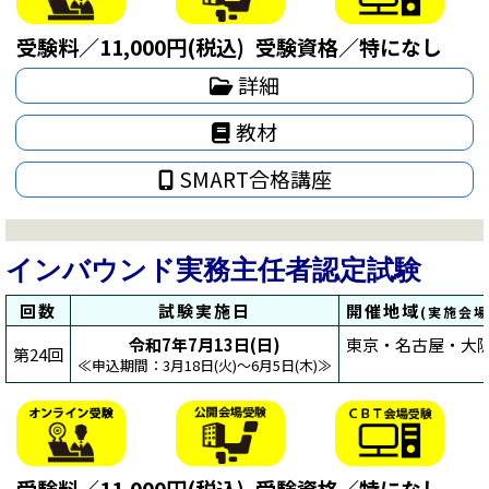
受験料／11,000円(税込)
受験資格／特になし
詳細
教材
SMART合格講座
インバウンド実務主任者認定試験
回数
試験実施日
開催地域
(実施会
令和7年7月13日(日)
東京・名古屋・大阪
第24回
≪申込期間：3月18日(火)～6月5日(木)≫
受験料／11,000円(税込)
受験資格／特になし