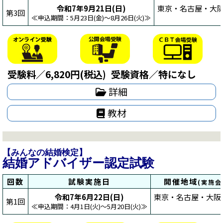
令和7年9月21日(日)
東京・名古屋・大阪
第3回
≪申込期間：5月23日(金)～8月26日(火)≫
受験料／6,820円(税込)
受験資格／特になし
詳細
教材
【みんなの結婚検定】
結婚アドバイザー認定試験
回数
試験実施日
開催地域
(実施
令和7年6月22日(日)
東京・名古屋・大阪
第1回
≪申込期間：4月1日(火)～5月20日(火)≫