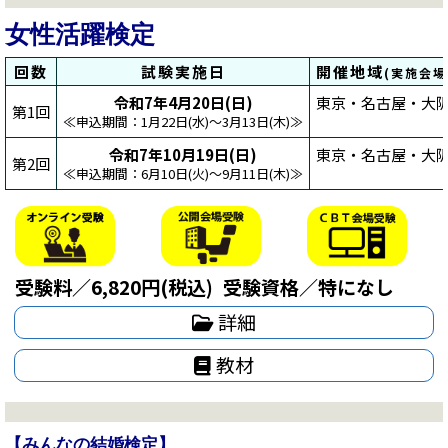
女性活躍検定
回数
試験実施日
開催地域
(実施会
令和7年4月20日(日)
東京・名古屋・大阪
第1回
≪申込期間：1月22日(水)～3月13日(木)≫
令和7年10月19日(日)
東京・名古屋・大阪
第2回
≪申込期間：6月10日(火)～9月11日(木)≫
受験料／6,820円(税込)
受験資格／特になし
詳細
教材
【みんなの結婚検定】