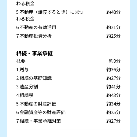
わる税金
5.不動産（譲渡するとき）にまつ
約48分
わる税金
6.不動産の有効活用
約21分
7.不動産投資分析
約25分
相続・事業承継
概要
約3分
1.贈与
約36分
2.相続の基礎知識
約27分
3.遺産分割
約41分
4.相続税
約43分
5.不動産の財産評価
約34分
6.金融資産等の財産評価
約25分
7.相続・事業承継対策
約27分