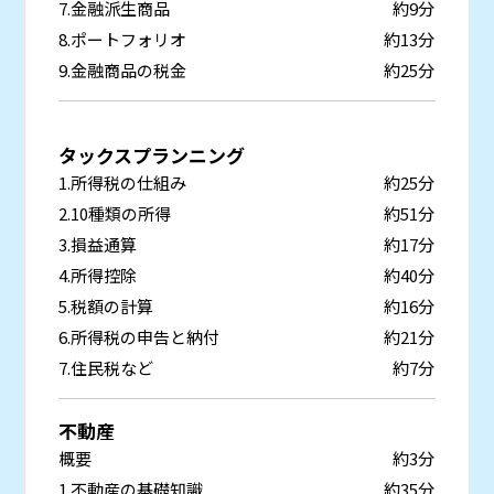
7.金融派生商品
約9分
8.ポートフォリオ
約13分
9.金融商品の税金
約25分
タックスプランニング
1.所得税の仕組み
約25分
2.10種類の所得
約51分
3.損益通算
約17分
4.所得控除
約40分
5.税額の計算
約16分
6.所得税の申告と納付
約21分
7.住民税など
約7分
不動産
概要
約3分
1.不動産の基礎知識
約35分