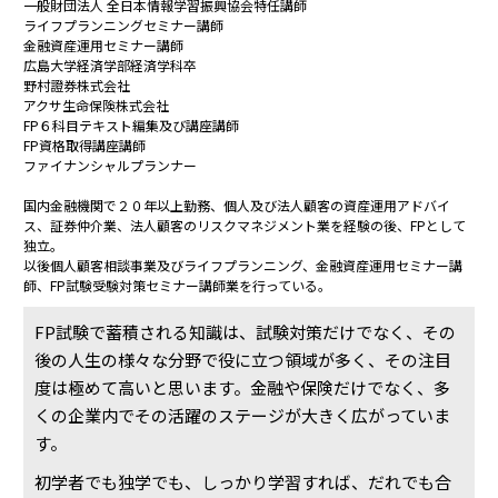
一般財団法人 全日本情報学習振興協会特任講師
ライフプランニングセミナー講師
金融資産運用セミナー講師
広島大学経済学部経済学科卒
野村證券株式会社
アクサ生命保険株式会社
FP６科目テキスト編集及び講座講師
FP資格取得講座講師
ファイナンシャルプランナー
国内金融機関で２０年以上勤務、個人及び法人顧客の資産運用アドバイ
ス、証券仲介業、法人顧客のリスクマネジメント業を経験の後、FPとして
独立。
以後個人顧客相談事業及びライフプランニング、金融資産運用セミナー講
師、FP試験受験対策セミナー講師業を行っている。
FP試験で蓄積される知識は、試験対策だけでなく、その
後の人生の様々な分野で役に立つ領域が多く、その注目
度は極めて高いと思います。金融や保険だけでなく、多
くの企業内でその活躍のステージが大きく広がっていま
す。
初学者でも独学でも、しっかり学習すれば、だれでも合