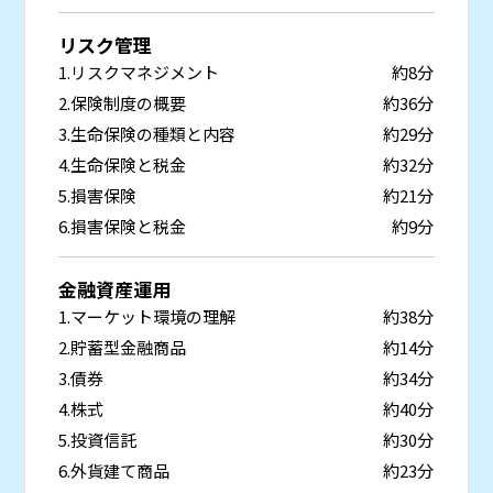
リスク管理
1.リスクマネジメント
約8分
2.保険制度の概要
約36分
3.生命保険の種類と内容
約29分
4.生命保険と税金
約32分
5.損害保険
約21分
6.損害保険と税金
約9分
金融資産運用
1.マーケット環境の理解
約38分
2.貯蓄型金融商品
約14分
3.債券
約34分
4.株式
約40分
5.投資信託
約30分
6.外貨建て商品
約23分