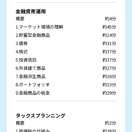
金融資産運用
概要
約4分
1.マーケット環境の理解
約45分
2.貯蓄型金融商品
約14分
3.債券
約31分
4.株式
約37分
5.投資信託
約37分
6.外貨建て商品
約27分
7.金融派生商品
約16分
8.ポートフォリオ
約13分
9.金融商品の税金
約29分
タックスプランニング
概要
約2分
1.所得税の仕組み
約28分