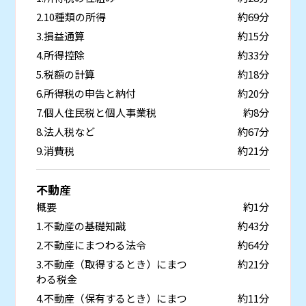
2.10種類の所得
約69分
3.損益通算
約15分
4.所得控除
約33分
5.税額の計算
約18分
6.所得税の申告と納付
約20分
7.個人住民税と個人事業税
約8分
8.法人税など
約67分
9.消費税
約21分
不動産
概要
約1分
1.不動産の基礎知識
約43分
2.不動産にまつわる法令
約64分
3.不動産（取得するとき）にまつ
約21分
わる税金
4.不動産（保有するとき）にまつ
約11分